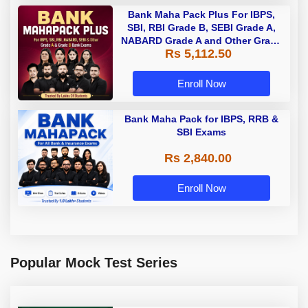
Bank Maha Pack Plus For IBPS,
SBI, RBI Grade B, SEBI Grade A,
NABARD Grade A and Other Grade
Rs 5,112.50
A & Grade B Bank Exams
Enroll Now
Bank Maha Pack for IBPS, RRB &
SBI Exams
Rs 2,840.00
Enroll Now
Popular Mock Test Series