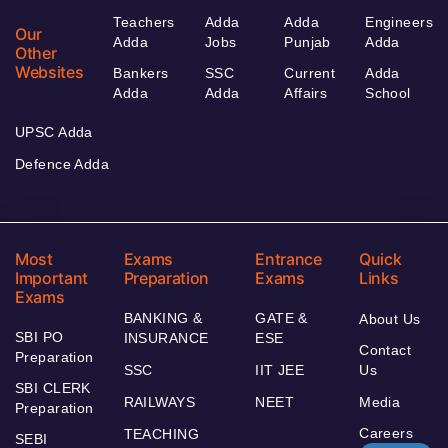
Teachers
Adda
Adda
Engineers
Our
Adda
Jobs
Punjab
Adda
Other
Websites
Bankers
SSC
Current
Adda
Adda
Adda
Affairs
School
UPSC Adda
Defence Adda
Most
Exams
Entrance
Quick
Important
Preparation
Exams
Links
Exams
BANKING &
GATE &
About Us
SBI PO
INSURANCE
ESE
Contact
Preparation
SSC
IIT JEE
Us
SBI CLERK
RAILWAYS
NEET
Media
Preparation
Careers
TEACHING
SEBI