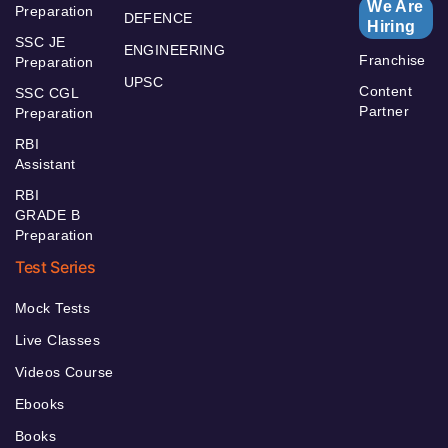
We Are
Preparation
DEFENCE
Hiring
SSC JE
ENGINEERING
Franchise
Preparation
UPSC
Content
SSC CGL
Partner
Preparation
RBI
Assistant
RBI
GRADE B
Preparation
Test Series
Mock Tests
Live Classes
Videos Course
Ebooks
Books