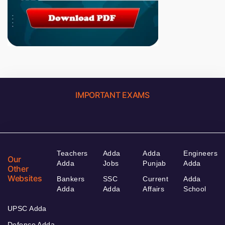
IMPORTANT EXAMS
Teachers
Adda
Adda
Engineers
Our
Adda
Jobs
Punjab
Adda
Other
Websites
Bankers
SSC
Current
Adda
Adda
Adda
Affairs
School
UPSC Adda
Defence Adda