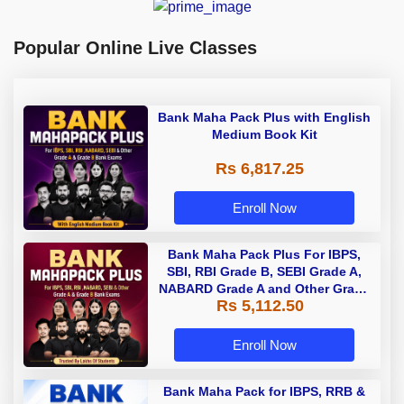
Popular Online Live Classes
Bank Maha Pack Plus with English
Medium Book Kit
Rs 6,817.25
Enroll Now
Bank Maha Pack Plus For IBPS,
SBI, RBI Grade B, SEBI Grade A,
NABARD Grade A and Other Grade
Rs 5,112.50
A & Grade B Bank Exams
Enroll Now
Bank Maha Pack for IBPS, RRB &