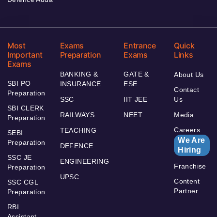
Most
Exams
Entrance
Quick
Important
Preparation
Exams
Links
Exams
BANKING &
GATE &
About Us
SBI PO
INSURANCE
ESE
Contact
Preparation
SSC
IIT JEE
Us
SBI CLERK
RAILWAYS
NEET
Media
Preparation
Careers
TEACHING
SEBI
We Are
Preparation
DEFENCE
Hiring
SSC JE
ENGINEERING
Franchise
Preparation
UPSC
Content
SSC CGL
Partner
Preparation
RBI
Assistant