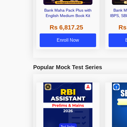
Bank Maha Pack Plus with
Bank M
English Medium Book Kit
IBPS, SB
Grade A,
Rs 6,817.25
Rs
Other Gra
Enroll Now
Popular Mock Test Series