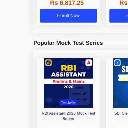
Rs 6,817.25
Rs
Other Gra
Enroll Now
Popular Mock Test Series
RBI Assistant 2026 Mock Test
SBI Cl
Series