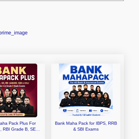
aha Pack Plus For
Bank Maha Pack for IBPS, RRB
I, RBI Grade B, SEBI
& SBI Exams
 NABARD Grade A and