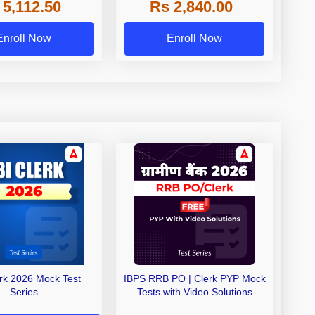
 5,112.50
Rs 2,840.00
de A & Grade B Bank
Exams
Enroll Now
Enroll Now
erk 2026 Mock Test
IBPS RRB PO | Clerk PYP Mock
Series
Tests with Video Solutions