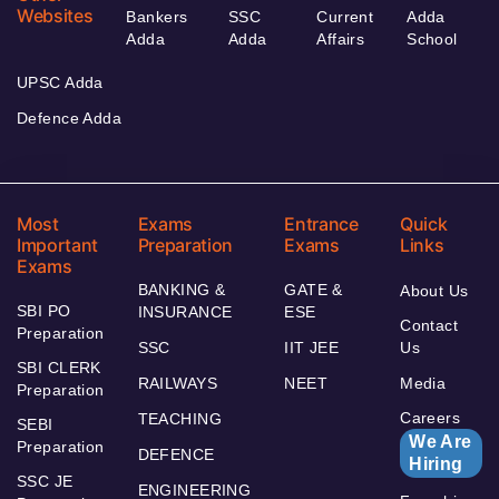
Websites
Bankers
SSC
Current
Adda
Adda
Adda
Affairs
School
UPSC Adda
Defence Adda
Most
Exams
Entrance
Quick
Important
Preparation
Exams
Links
Exams
BANKING &
GATE &
About Us
SBI PO
INSURANCE
ESE
Contact
Preparation
SSC
IIT JEE
Us
SBI CLERK
RAILWAYS
NEET
Media
Preparation
Careers
TEACHING
SEBI
We Are
Preparation
DEFENCE
Hiring
SSC JE
ENGINEERING