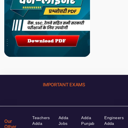
IMPORTANT EXAMS
Teachers
Adda
Adda
Engineers
Our
Adda
Jobs
Punjab
Adda
Other