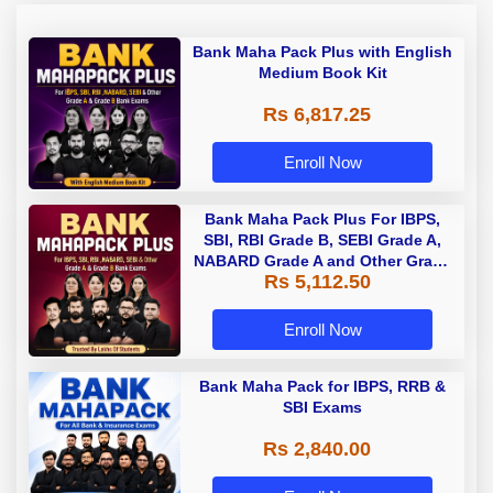
Bank Maha Pack Plus with English
Medium Book Kit
Rs 6,817.25
Enroll Now
Bank Maha Pack Plus For IBPS,
SBI, RBI Grade B, SEBI Grade A,
NABARD Grade A and Other Grade
Rs 5,112.50
A & Grade B Bank Exams
Enroll Now
Bank Maha Pack for IBPS, RRB &
SBI Exams
Rs 2,840.00