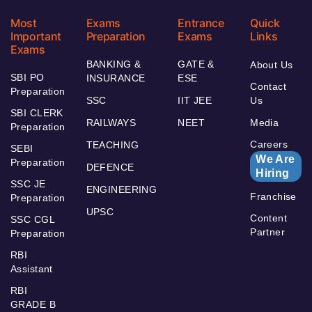
Most
Exams
Entrance
Quick
Important
Preparation
Exams
Links
Exams
BANKING &
GATE &
About Us
SBI PO
INSURANCE
ESE
Contact
Preparation
SSC
IIT JEE
Us
SBI CLERK
RAILWAYS
NEET
Media
Preparation
Careers
TEACHING
SEBI
We Are
Preparation
DEFENCE
Hiring
SSC JE
ENGINEERING
Franchise
Preparation
UPSC
Content
SSC CGL
Partner
Preparation
RBI
Assistant
RBI
GRADE B