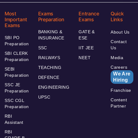
Most
Exams
Entrance
Quick
Important
Preparation
Exams
Links
Exams
BANKING &
GATE &
About Us
SBI PO
INSURANCE
ESE
Contact
Preparation
SSC
IIT JEE
Us
SBI CLERK
RAILWAYS
NEET
Media
Preparation
Careers
TEACHING
SEBI
We Are
Preparation
DEFENCE
Hiring
SSC JE
ENGINEERING
Franchise
Preparation
UPSC
Content
SSC CGL
Partner
Preparation
RBI
Assistant
RBI
GRADE B