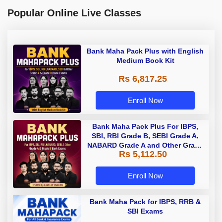
Popular Online Live Classes
Bank Maha Pack Plus with English
Medium Book Kit
Rs 6,817.25
Enroll Now
Bank Maha Pack Plus For IBPS,
SBI, RBI Grade B, SEBI Grade A,
NABARD Grade A and Other Grade
Rs 5,112.50
A & Grade B Bank Exams
Enroll Now
Bank Maha Pack for IBPS, RRB &
SBI Exams