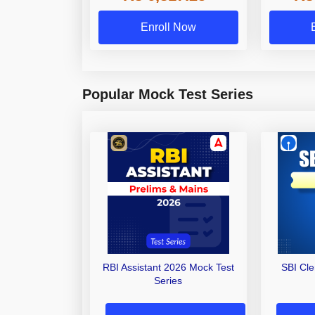
Enroll Now
Popular Mock Test Series
RBI Assistant 2026 Mock Test
SBI Cl
Series