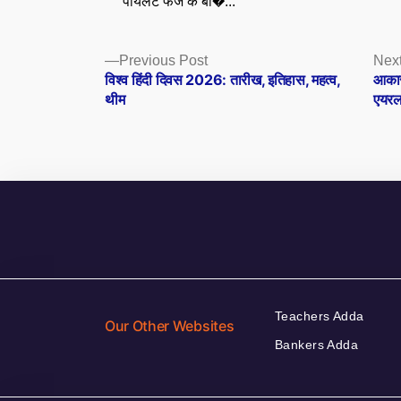
पायलट फेज के बा�...
Posts
Previous
Previous Post
Next
post:
विश्व हिंदी दिवस 2026: तारीख, इतिहास, महत्व,
आकास
navigation
थीम
एयरल
Teachers Adda
Our Other Websites
Bankers Adda