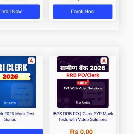
Exams
Enroll Now
Enroll Now
erk 2026 Mock Test
IBPS RRB PO | Clerk PYP Mock
Series
Tests with Video Solutions
Rs 0.00