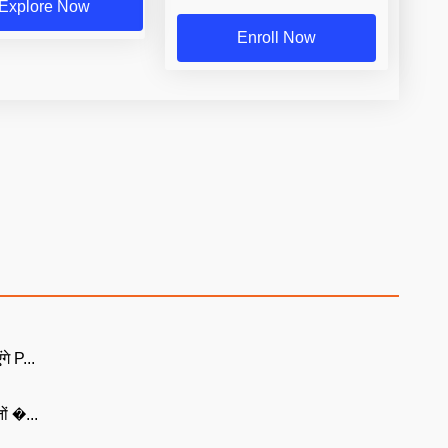
Explore Now
Enroll Now
गे P...
ों �...