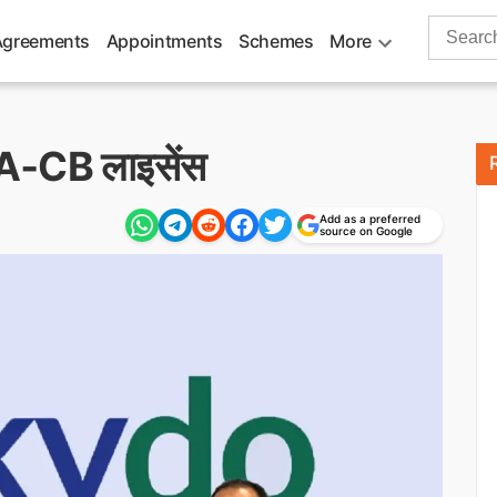
Search
Agreements
Appointments
Schemes
More
for:
PA‑CB लाइसेंस
Add as a preferred
source on Google