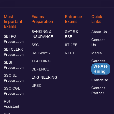
Most
Exams
Entrance
Quick
Important
Preparation
Exams
Links
Exams
BANKING &
GATE &
About Us
SBI PO
INSURANCE
ESE
Contact
Preparation
SSC
IIT JEE
Us
SBI CLERK
RAILWAYS
NEET
Media
Preparation
Careers
TEACHING
SEBI
We Are
Preparation
DEFENCE
Hiring
SSC JE
ENGINEERING
Franchise
Preparation
UPSC
Content
SSC CGL
Partner
Preparation
RBI
Assistant