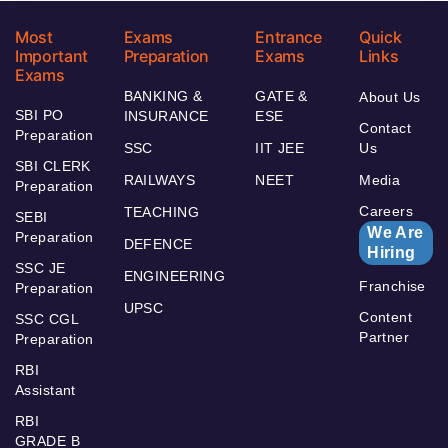
Most
Exams
Entrance
Quick
Important
Preparation
Exams
Links
Exams
BANKING &
GATE &
About Us
SBI PO
INSURANCE
ESE
Contact
Preparation
SSC
IIT JEE
Us
SBI CLERK
RAILWAYS
NEET
Media
Preparation
Careers
TEACHING
SEBI
We Are
Preparation
DEFENCE
Hiring
SSC JE
ENGINEERING
Franchise
Preparation
UPSC
Content
SSC CGL
Partner
Preparation
RBI
Assistant
RBI
GRADE B