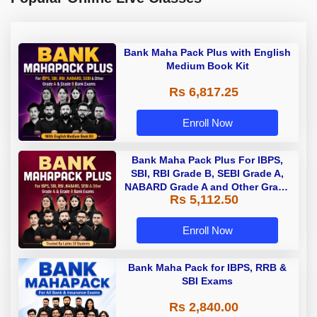
Bank Maha Pack Plus with English
Medium Book Kit
Rs 6,817.25
Enroll Now
Bank Maha Pack Plus For IBPS,
SBI, RBI Grade B, SEBI Grade A,
NABARD Grade A and Other Grade
Rs 5,112.50
A & Grade B Bank Exams
Enroll Now
Bank Maha Pack for IBPS, RRB &
SBI Exams
Rs 2,840.00