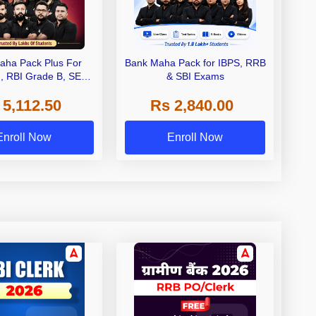
aha Pack Plus For
Bank Maha Pack for IBPS, RRB
I, RBI Grade B, SEBI
& SBI Exams
 NABARD Grade A and
 5,112.50
Rs 2,840.00
de A & Grade B Bank
Exams
Enroll Now
Enroll Now