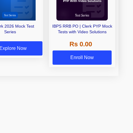
erk 2026 Mock Test
IBPS RRB PO | Clerk PYP Mock
Series
Tests with Video Solutions
Rs 0.00
Explore Now
Enroll Now