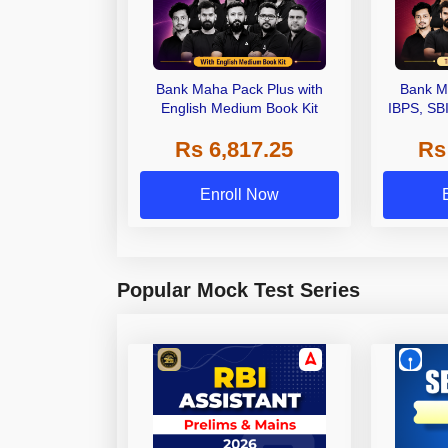
Bank Maha Pack Plus with
Bank M
English Medium Book Kit
IBPS, SB
Grade A,
Rs 6,817.25
Rs
Other Gra
Enroll Now
Popular Mock Test Series