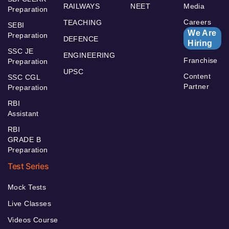
RAILWAYS
NEET
Media
Preparation
Careers
TEACHING
SEBI
We Are
Preparation
DEFENCE
Hiring
SSC JE
ENGINEERING
Franchise
Preparation
UPSC
Content
SSC CGL
Partner
Preparation
RBI
Assistant
RBI
GRADE B
Preparation
Test Series
Mock Tests
Live Classes
Videos Course