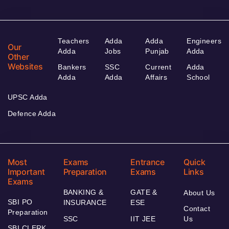
Teachers
Adda
Adda
Engineers
Our
Adda
Jobs
Punjab
Adda
Other
Websites
Bankers
SSC
Current
Adda
Adda
Adda
Affairs
School
UPSC Adda
Defence Adda
Most
Exams
Entrance
Quick
Important
Preparation
Exams
Links
Exams
BANKING &
GATE &
About Us
SBI PO
INSURANCE
ESE
Contact
Preparation
SSC
IIT JEE
Us
SBI CLERK