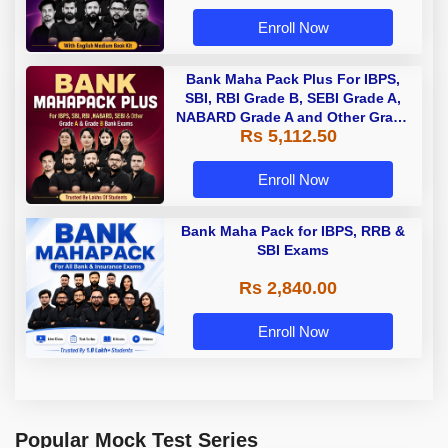
Enroll Now
Bank Maha Pack Plus For IBPS,
SBI, RBI Grade B, SEBI Grade A,
NABARD Grade A and Other Grade
Rs 5,112.50
A & Grade B Bank Exams
Enroll Now
Bank Maha Pack for IBPS, RRB &
SBI Exams
Rs 2,840.00
Enroll Now
Popular Mock Test Series