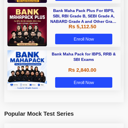
Bank Maha Pack Plus For IBPS,
SBI, RBI Grade B, SEBI Grade A,
NABARD Grade A and Other Grade
Rs 5,112.50
A & Grade B Bank Exams
Enroll Now
Bank Maha Pack for IBPS, RRB &
SBI Exams
Rs 2,840.00
Enroll Now
Popular Mock Test Series