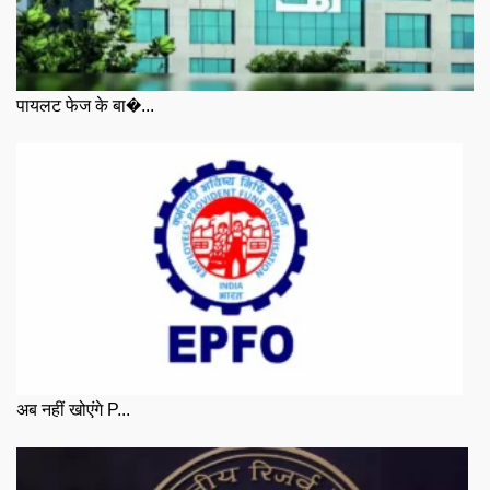
पायलट फेज के बा�...
अब नहीं खोएंगे P...