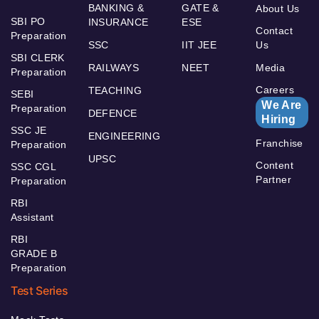
BANKING &
GATE &
About Us
SBI PO
INSURANCE
ESE
Contact
Preparation
SSC
IIT JEE
Us
SBI CLERK
RAILWAYS
NEET
Media
Preparation
Careers
TEACHING
SEBI
We Are
Preparation
DEFENCE
Hiring
SSC JE
ENGINEERING
Franchise
Preparation
UPSC
Content
SSC CGL
Partner
Preparation
RBI
Assistant
RBI
GRADE B
Preparation
Test Series