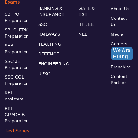
Exams
BANKING &
GATE &
About Us
SBI PO
INSURANCE
ESE
Contact
Preparation
SSC
IIT JEE
Us
SBI CLERK
RAILWAYS
NEET
Media
Preparation
Careers
TEACHING
SEBI
We Are
Preparation
DEFENCE
Hiring
SSC JE
ENGINEERING
Franchise
Preparation
UPSC
Content
SSC CGL
Partner
Preparation
RBI
Assistant
RBI
GRADE B
Preparation
Test Series