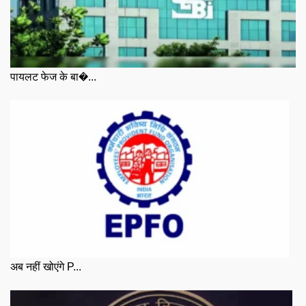
पायलट फेज के बा�...
अब नहीं खोएंगे P...