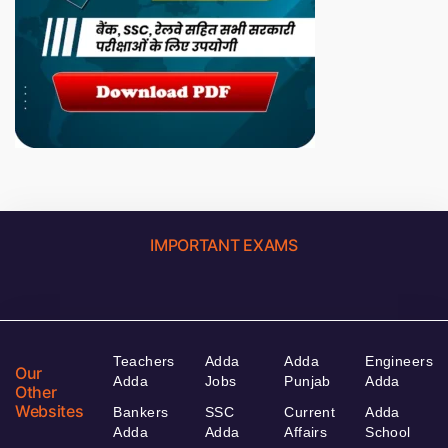
IMPORTANT EXAMS
Teachers
Adda
Adda
Engineers
Our
Adda
Jobs
Punjab
Adda
Other
Websites
Bankers
SSC
Current
Adda
Adda
Adda
Affairs
School