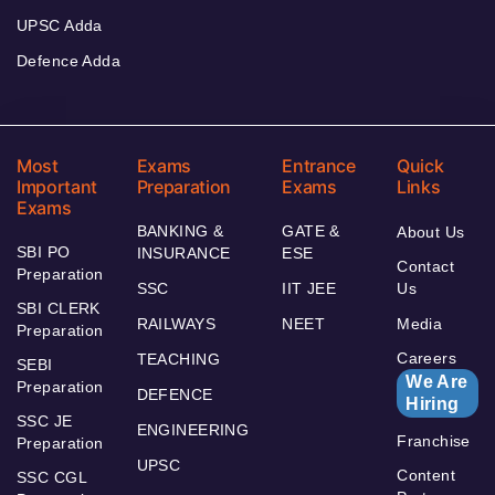
UPSC Adda
Defence Adda
Most
Exams
Entrance
Quick
Important
Preparation
Exams
Links
Exams
BANKING &
GATE &
About Us
SBI PO
INSURANCE
ESE
Contact
Preparation
SSC
IIT JEE
Us
SBI CLERK
RAILWAYS
NEET
Media
Preparation
Careers
TEACHING
SEBI
We Are
Preparation
DEFENCE
Hiring
SSC JE
ENGINEERING
Franchise
Preparation
UPSC
Content
SSC CGL