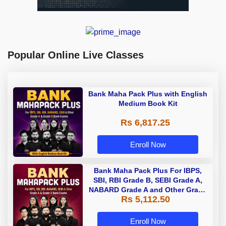
Popular Online Live Classes
Bank Maha Pack Plus with English
Medium Book Kit
Rs 6,817.25
Enroll Now
Bank Maha Pack Plus For IBPS,
SBI, RBI Grade B, SEBI Grade A,
NABARD Grade A and Other Grade
Rs 5,112.50
A & Grade B Bank Exams
Enroll Now