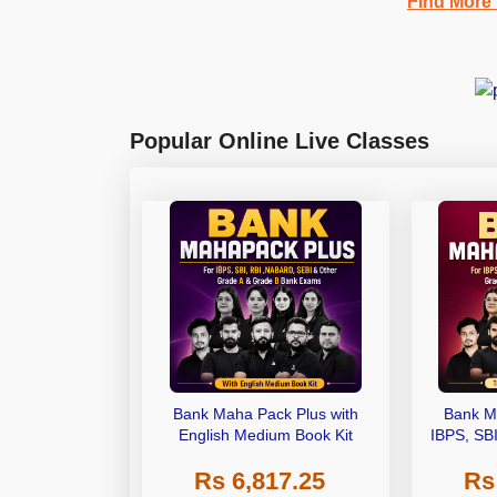
Find More
Popular Online Live Classes
Bank Maha Pack Plus with
Bank M
English Medium Book Kit
IBPS, SB
Grade A,
Rs 6,817.25
Rs
Other Gra