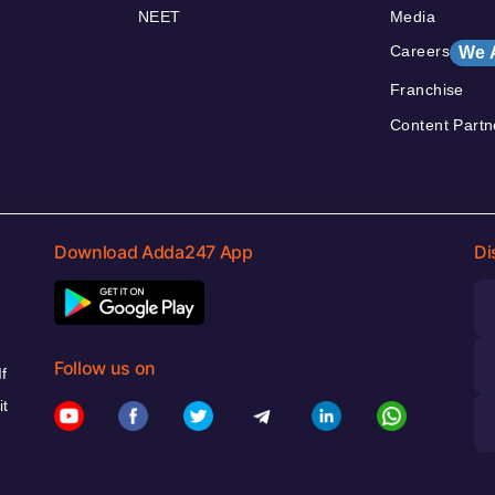
NEET
Media
Careers
We 
Franchise
Content Partn
Download Adda247 App
Di
Follow us on
f
it