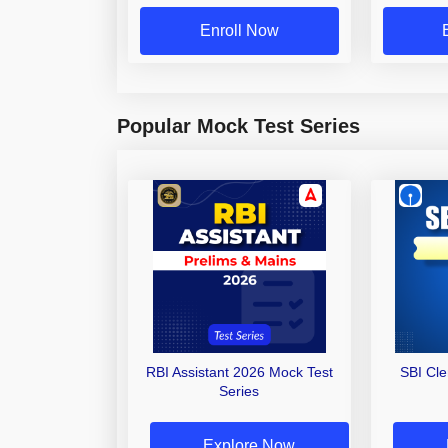
Enroll Now
Popular Mock Test Series
RBI Assistant 2026 Mock Test
SBI Cl
Series
Explore Now