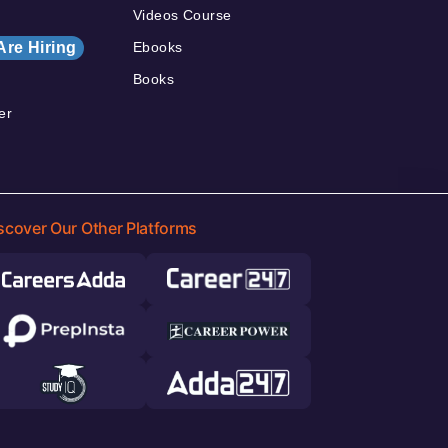
Videos Course
Are Hiring
Ebooks
Books
er
scover Our Other Platforms