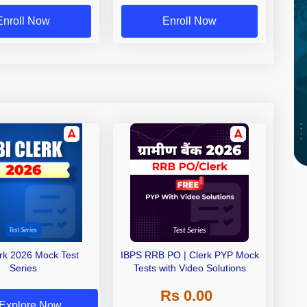
Exams
Enroll Now
Enroll Now
erk 2026 Mock Test
IBPS RRB PO | Clerk PYP Mock
Series
Tests with Video Solutions
Rs 0.00
Explore Now