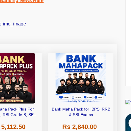
 Banking News Here
aha Pack Plus For
Bank Maha Pack for IBPS, RRB
I, RBI Grade B, SEBI
& SBI Exams
 NABARD Grade A and
 5,112.50
Rs 2,840.00
de A & Grade B Bank