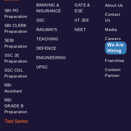
BANKING &
GATE &
About Us
SBI PO
INSURANCE
ESE
Contact
Preparation
SSC
IIT JEE
Us
SBI CLERK
RAILWAYS
NEET
Media
Preparation
Careers
TEACHING
SEBI
We Are
Preparation
DEFENCE
Hiring
SSC JE
ENGINEERING
Franchise
Preparation
UPSC
Content
SSC CGL
Partner
Preparation
RBI
Assistant
RBI
GRADE B
Preparation
Test Series