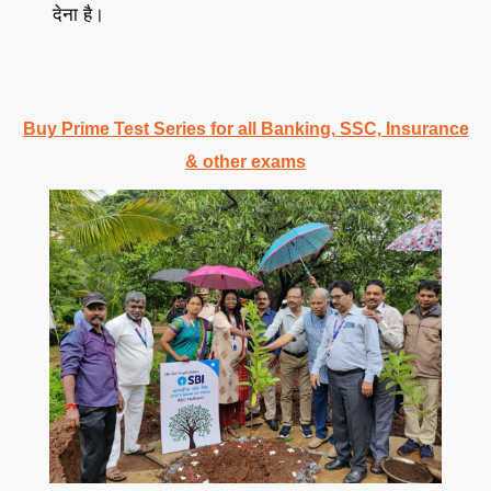
देना है।
Buy Prime Test Series for all Banking, SSC, Insurance
& other exams