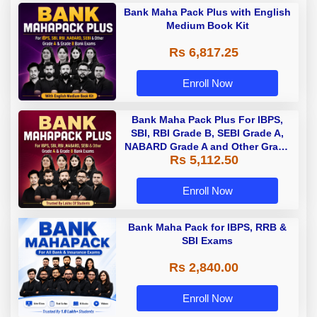
Bank Maha Pack Plus with English
Medium Book Kit
Rs 6,817.25
Enroll Now
Bank Maha Pack Plus For IBPS,
SBI, RBI Grade B, SEBI Grade A,
NABARD Grade A and Other Grade
Rs 5,112.50
A & Grade B Bank Exams
Enroll Now
Bank Maha Pack for IBPS, RRB &
SBI Exams
Rs 2,840.00
Enroll Now