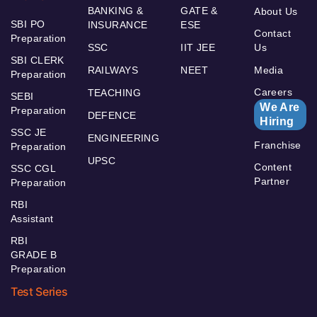
BANKING &
GATE &
About Us
SBI PO
INSURANCE
ESE
Contact
Preparation
SSC
IIT JEE
Us
SBI CLERK
RAILWAYS
NEET
Media
Preparation
Careers
TEACHING
SEBI
We Are
Preparation
DEFENCE
Hiring
SSC JE
ENGINEERING
Franchise
Preparation
UPSC
Content
SSC CGL
Partner
Preparation
RBI
Assistant
RBI
GRADE B
Preparation
Test Series