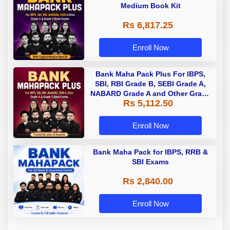
Medium Book Kit
Rs 6,817.25
Enroll Now
Bank Maha Pack Plus For IBPS,
SBI, RBI Grade B, SEBI Grade A,
NABARD Grade A and Other Grade
Rs 5,112.50
A & Grade B Bank Exams
Enroll Now
Bank Maha Pack for IBPS, RRB &
SBI Exams
Rs 2,840.00
Enroll Now