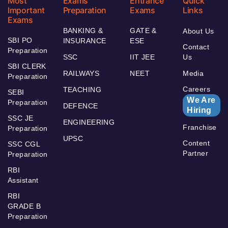
Most
Exams
Entrance
Quick
Important
Preparation
Exams
Links
Exams
BANKING &
GATE &
About Us
SBI PO
INSURANCE
ESE
Contact
Preparation
SSC
IIT JEE
Us
SBI CLERK
RAILWAYS
NEET
Media
Preparation
Careers
TEACHING
SEBI
We Are
Preparation
DEFENCE
Hiring
SSC JE
ENGINEERING
Franchise
Preparation
UPSC
Content
SSC CGL
Partner
Preparation
RBI
Assistant
RBI
GRADE B
Preparation