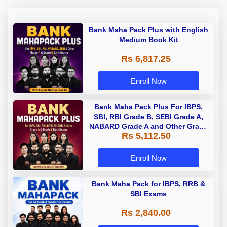
Bank Maha Pack Plus with English
Medium Book Kit
Rs 6,817.25
Enroll Now
Bank Maha Pack Plus For IBPS,
SBI, RBI Grade B, SEBI Grade A,
NABARD Grade A and Other Grade
Rs 5,112.50
A & Grade B Bank Exams
Enroll Now
Bank Maha Pack for IBPS, RRB &
SBI Exams
Rs 2,840.00