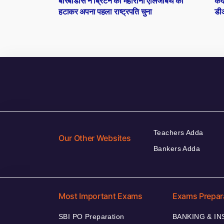
बारबाडोस ने ब्रिटेन की महारानी एलिजाबेथ को
कें
navigation
हटाकर अपना पहला राष्ट्रपति चुना
डीआ
Teachers Adda
Our Other Websites
Bankers Adda
Most Important Exams
Exams Prepar
SBI PO Preparation
BANKING & I