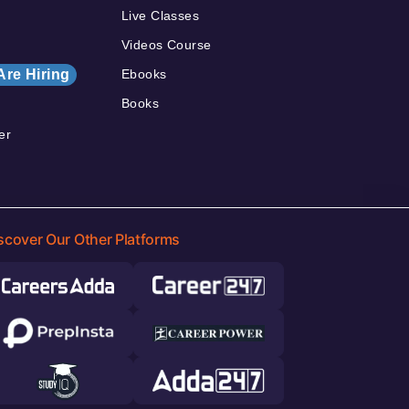
Live Classes
Videos Course
Are Hiring
Ebooks
Books
er
scover Our Other Platforms