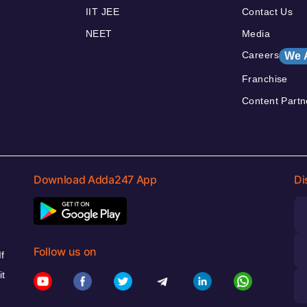
IIT JEE
Contact Us
NEET
Media
Careers
We 
Franchise
Content Partn
Download Adda247 App
Di
Follow us on
f
it