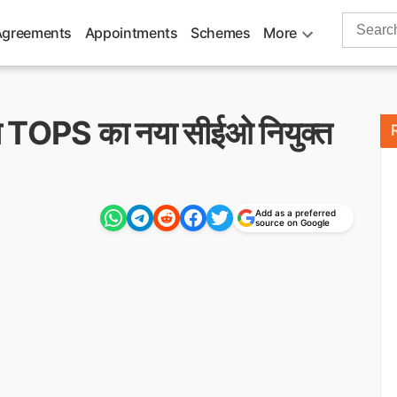
Search
Agreements
Appointments
Schemes
More
for:
 को TOPS का नया सीईओ नियुक्त
Add as a preferred
source on Google