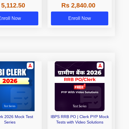
 5,112.50
Rs 2,840.00
de A & Grade B Bank
Exams
Enroll Now
Enroll Now
erk 2026 Mock Test
IBPS RRB PO | Clerk PYP Mock
Series
Tests with Video Solutions