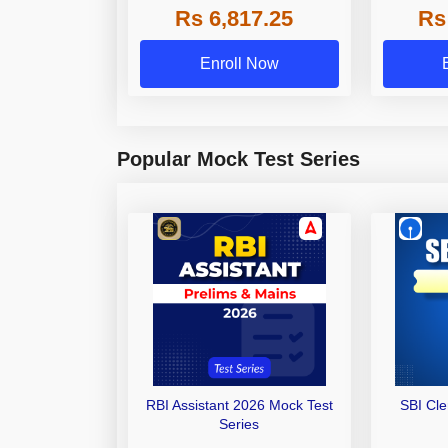
Rs 6,817.25
Rs
Other Gra
Enroll Now
Popular Mock Test Series
RBI Assistant 2026 Mock Test
SBI Cl
Series