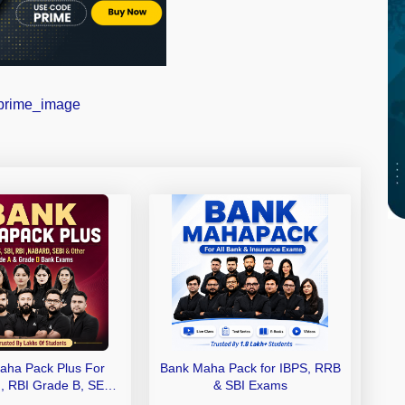
aha Pack Plus For
Bank Maha Pack for IBPS, RRB
I, RBI Grade B, SEBI
& SBI Exams
 NABARD Grade A and