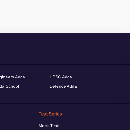
gineers Adda
UPSC Adda
da School
Defence Adda
Test Series
Mock Tests