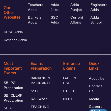
Teachers
Adda
Adda
Engineers
Our
Adda
Jobs
Punjab
Adda
Other
Websites
Bankers
SSC
Current
Adda
Adda
Adda
Affairs
School
UPSC Adda
Defence Adda
Most
Exams
Entrance
Quick
Important
Preparation
Exams
Links
Exams
BANKING &
GATE &
About Us
SBI PO
INSURANCE
ESE
Contact
Preparation
SSC
IIT JEE
Us
SBI CLERK
RAILWAYS
NEET
Media
Preparation
Careers
TEACHING
SEBI