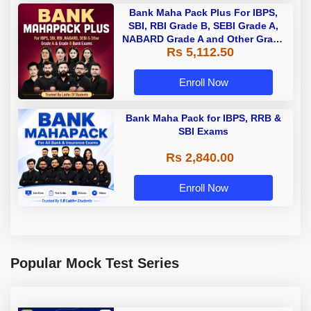
Bank Maha Pack Plus For IBPS,
SBI, RBI Grade B, SEBI Grade A,
NABARD Grade A and Other Grade
Rs 5,112.50
A & Grade B Bank Exams
Enroll Now
Bank Maha Pack for IBPS, RRB &
SBI Exams
Rs 2,840.00
Enroll Now
Popular Mock Test Series