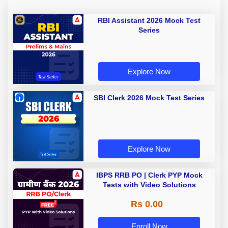
RBI Assistant 2026 Mock Test
Series
Explore Now
SBI Clerk 2026 Mock Test Series
Explore Now
IBPS RRB PO | Clerk PYP Mock
Tests with Video Solutions
Rs 0.00
Enroll Now