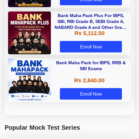
Bank Maha Pack Plus For IBPS,
SBI, RBI Grade B, SEBI Grade A,
NABARD Grade A and Other Grade
Rs 5,112.50
A & Grade B Bank Exams
Enroll Now
Bank Maha Pack for IBPS, RRB &
SBI Exams
Rs 2,840.00
Enroll Now
Popular Mock Test Series