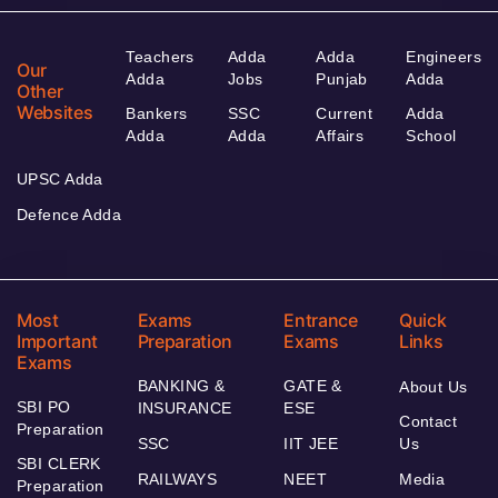
Teachers
Adda
Adda
Engineers
Our
Adda
Jobs
Punjab
Adda
Other
Websites
Bankers
SSC
Current
Adda
Adda
Adda
Affairs
School
UPSC Adda
Defence Adda
Most
Exams
Entrance
Quick
Important
Preparation
Exams
Links
Exams
BANKING &
GATE &
About Us
SBI PO
INSURANCE
ESE
Contact
Preparation
SSC
IIT JEE
Us
SBI CLERK
RAILWAYS
NEET
Media
Preparation