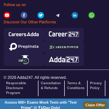
Follow us on
Discover Our Other Platforms
© 2026 Adda247. All rights reserved.
Responsible
Cancellation
Terms &
Privacy
Disclosure
& Refunds
Conditions
Policy
Program
Access 600+ Exams Mock Tests with "Test
Claim Offer
Prime" @ ₹1/Day Only!