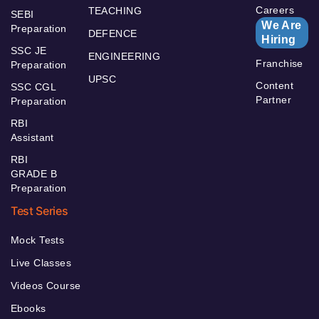
Careers
TEACHING
SEBI
We Are
Preparation
DEFENCE
Hiring
SSC JE
ENGINEERING
Franchise
Preparation
UPSC
Content
SSC CGL
Partner
Preparation
RBI
Assistant
RBI
GRADE B
Preparation
Test Series
Mock Tests
Live Classes
Videos Course
Ebooks