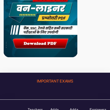
IMPORTANT EXAMS
Teachers
Adda
Adda
Engineers