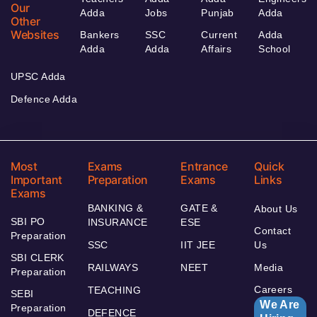
Our
Adda
Jobs
Punjab
Adda
Other
Websites
Bankers
SSC
Current
Adda
Adda
Adda
Affairs
School
UPSC Adda
Defence Adda
Most
Exams
Entrance
Quick
Important
Preparation
Exams
Links
Exams
BANKING &
GATE &
About Us
SBI PO
INSURANCE
ESE
Contact
Preparation
SSC
IIT JEE
Us
SBI CLERK
RAILWAYS
NEET
Media
Preparation
Careers
TEACHING
SEBI
We Are
Preparation
DEFENCE