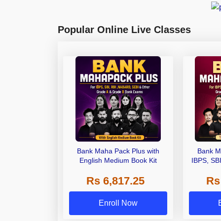
Popular Online Live Classes
Bank Maha Pack Plus with
Bank M
English Medium Book Kit
IBPS, SB
Grade A,
Rs 6,817.25
Rs
Other Gra
Enroll Now