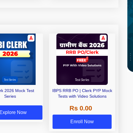
erk 2026 Mock Test
IBPS RRB PO | Clerk PYP Mock
Series
Tests with Video Solutions
Rs 0.00
Explore Now
Enroll Now