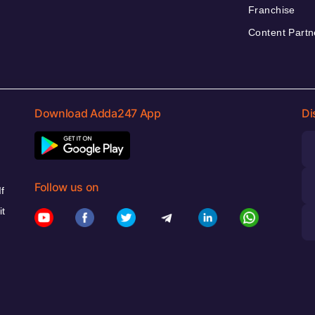
Franchise
Content Partn
Download Adda247 App
Di
Follow us on
f
it