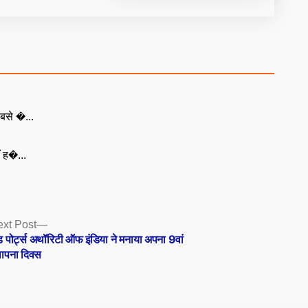
बसे �...
ँ ह�...
Next
xt Post
post:
ंड पोर्ट्स अथॉरिटी ऑफ इंडिया ने मनाया अपना 9वां
थापना दिवस