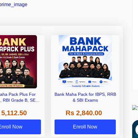
aha Pack Plus For
Bank Maha Pack for IBPS, RRB
I, RBI Grade B, SEBI
& SBI Exams
 NABARD Grade A and
 5,112.50
Rs 2,840.00
de A & Grade B Bank
Exams
Enroll Now
Enroll Now