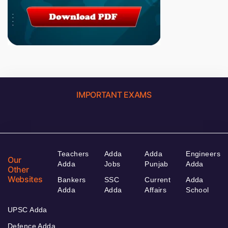
IMPORTANT EXAMS
Teachers
Adda
Adda
Engineers
Our
Adda
Jobs
Punjab
Adda
Other
Websites
Bankers
SSC
Current
Adda
Adda
Adda
Affairs
School
UPSC Adda
Defence Adda