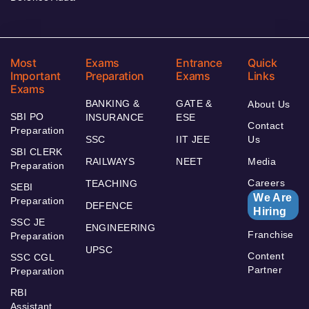
Most
Exams
Entrance
Quick
Important
Preparation
Exams
Links
Exams
BANKING &
GATE &
About Us
SBI PO
INSURANCE
ESE
Contact
Preparation
SSC
IIT JEE
Us
SBI CLERK
RAILWAYS
NEET
Media
Preparation
Careers
TEACHING
SEBI
We Are
Preparation
DEFENCE
Hiring
SSC JE
ENGINEERING
Franchise
Preparation
UPSC
Content
SSC CGL
Partner
Preparation
RBI
Assistant