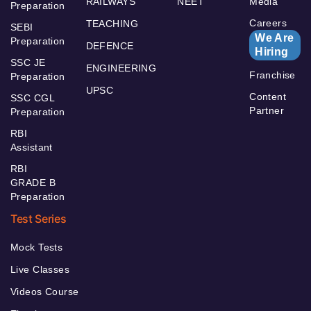
RAILWAYS
NEET
Media
Preparation
Careers
TEACHING
SEBI
We Are
Preparation
DEFENCE
Hiring
SSC JE
ENGINEERING
Franchise
Preparation
UPSC
Content
SSC CGL
Partner
Preparation
RBI
Assistant
RBI
GRADE B
Preparation
Test Series
Mock Tests
Live Classes
Videos Course