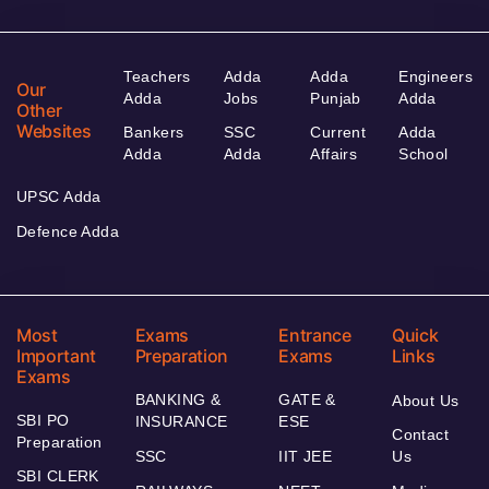
Teachers
Adda
Adda
Engineers
Our
Adda
Jobs
Punjab
Adda
Other
Websites
Bankers
SSC
Current
Adda
Adda
Adda
Affairs
School
UPSC Adda
Defence Adda
Most
Exams
Entrance
Quick
Important
Preparation
Exams
Links
Exams
BANKING &
GATE &
About Us
SBI PO
INSURANCE
ESE
Contact
Preparation
SSC
IIT JEE
Us
SBI CLERK