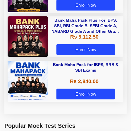
Enroll Now
Bank Maha Pack Plus For IBPS,
SBI, RBI Grade B, SEBI Grade A,
NABARD Grade A and Other Grade
Rs 5,112.50
A & Grade B Bank Exams
Enroll Now
Bank Maha Pack for IBPS, RRB &
SBI Exams
Rs 2,840.00
Enroll Now
Popular Mock Test Series