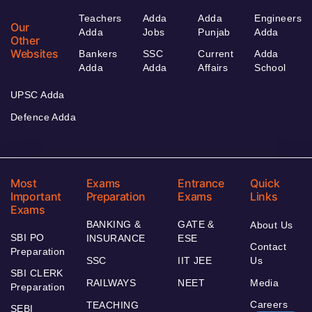
Teachers
Adda
Adda
Engineers
Our
Adda
Jobs
Punjab
Adda
Other
Websites
Bankers
SSC
Current
Adda
Adda
Adda
Affairs
School
UPSC Adda
Defence Adda
Most
Exams
Entrance
Quick
Important
Preparation
Exams
Links
Exams
BANKING &
GATE &
About Us
SBI PO
INSURANCE
ESE
Contact
Preparation
SSC
IIT JEE
Us
SBI CLERK
RAILWAYS
NEET
Media
Preparation
Careers
TEACHING
SEBI