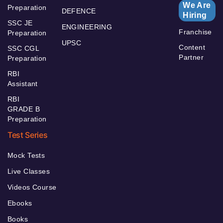
We Are
Preparation
DEFENCE
Hiring
SSC JE
ENGINEERING
Franchise
Preparation
UPSC
Content
SSC CGL
Partner
Preparation
RBI
Assistant
RBI
GRADE B
Preparation
Test Series
Mock Tests
Live Classes
Videos Course
Ebooks
Books