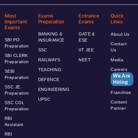
Most
Exams
Entrance
Quick
Important
Preparation
Exams
Links
Exams
BANKING &
GATE &
About Us
SBI PO
INSURANCE
ESE
Contact
Preparation
SSC
IIT JEE
Us
SBI CLERK
RAILWAYS
NEET
Media
Preparation
Careers
TEACHING
SEBI
We Are
Preparation
DEFENCE
Hiring
SSC JE
ENGINEERING
Franchise
Preparation
UPSC
Content
SSC CGL
Partner
Preparation
RBI
Assistant
RBI