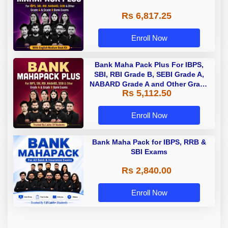
Rs 6,817.25
Enroll Now
Bank Maha Pack Plus For IBPS,
SBI, RBI Grade B, SEBI Grade A,
NABARD Grade A and Other Grade
Rs 5,112.50
A & Grade B Bank Exams
Enroll Now
Bank Maha Pack for IBPS, RRB &
SBI Exams
Rs 2,840.00
Enroll Now