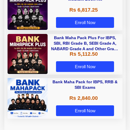
Rs 6,817.25
Enroll Now
Bank Maha Pack Plus For IBPS,
SBI, RBI Grade B, SEBI Grade A,
NABARD Grade A and Other Grade
Rs 5,112.50
A & Grade B Bank Exams
Enroll Now
Bank Maha Pack for IBPS, RRB &
SBI Exams
Rs 2,840.00
Enroll Now