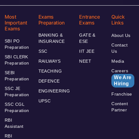
Most
Exams
Entrance
Quick
Important
Preparation
Exams
Links
Exams
BANKING &
GATE &
About Us
SBI PO
INSURANCE
ESE
Contact
Preparation
SSC
IIT JEE
Us
SBI CLERK
RAILWAYS
NEET
Media
Preparation
Careers
TEACHING
SEBI
We Are
Preparation
DEFENCE
Hiring
SSC JE
ENGINEERING
Franchise
Preparation
UPSC
Content
SSC CGL
Partner
Preparation
RBI
Assistant
RBI