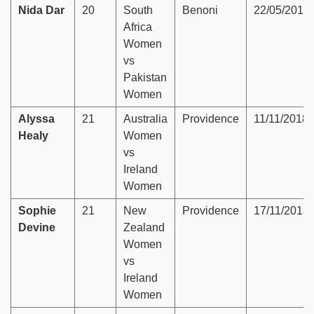
Nida Dar
20
South
Benoni
22/05/2019
Africa
Women
vs
Pakistan
Women
Alyssa
21
Australia
Providence
11/11/2018
Healy
Women
vs
Ireland
Women
Sophie
21
New
Providence
17/11/2018
Devine
Zealand
Women
vs
Ireland
Women