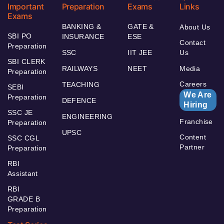
Important
Preparation
Exams
Links
Exams
BANKING &
GATE &
About Us
SBI PO
INSURANCE
ESE
Contact
Preparation
SSC
IIT JEE
Us
SBI CLERK
RAILWAYS
NEET
Media
Preparation
Careers
TEACHING
SEBI
We Are
Preparation
DEFENCE
Hiring
SSC JE
ENGINEERING
Franchise
Preparation
UPSC
Content
SSC CGL
Partner
Preparation
RBI
Assistant
RBI
GRADE B
Preparation