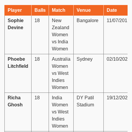
Player
Balls
Match
Venue
Date
Sophie
18
New
Bangalore
11/07/2015
Devine
Zealand
Women
vs India
Women
Phoebe
18
Australia
Sydney
02/10/2023
Litchfield
Women
vs West
Indies
Women
Richa
18
India
DY Patil
19/12/2024
Ghosh
Women
Stadium
vs West
Indies
Women