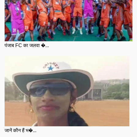
पंजाब FC का जलवा �...
जानें कौन हैं भ�...