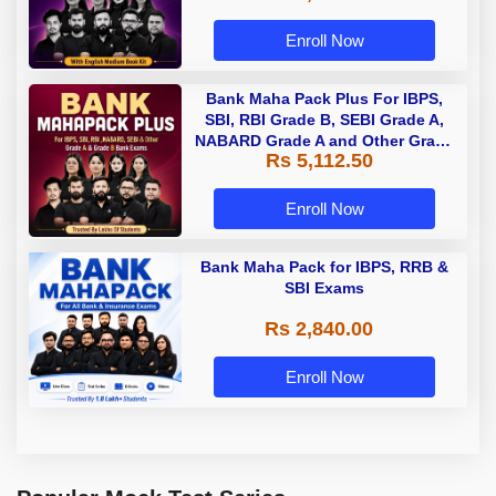
Enroll Now
Bank Maha Pack Plus For IBPS,
SBI, RBI Grade B, SEBI Grade A,
NABARD Grade A and Other Grade
Rs 5,112.50
A & Grade B Bank Exams
Enroll Now
Bank Maha Pack for IBPS, RRB &
SBI Exams
Rs 2,840.00
Enroll Now