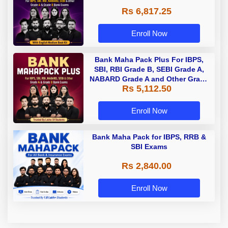
Rs 6,817.25
Enroll Now
Bank Maha Pack Plus For IBPS,
SBI, RBI Grade B, SEBI Grade A,
NABARD Grade A and Other Grade
Rs 5,112.50
A & Grade B Bank Exams
Enroll Now
Bank Maha Pack for IBPS, RRB &
SBI Exams
Rs 2,840.00
Enroll Now