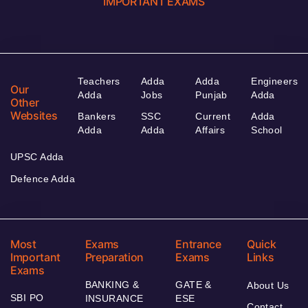
IMPORTANT EXAMS
Teachers
Adda
Adda
Engineers
Our
Adda
Jobs
Punjab
Adda
Other
Websites
Bankers
SSC
Current
Adda
Adda
Adda
Affairs
School
UPSC Adda
Defence Adda
Most
Exams
Entrance
Quick
Important
Preparation
Exams
Links
Exams
BANKING &
GATE &
About Us
SBI PO
INSURANCE
ESE
Contact