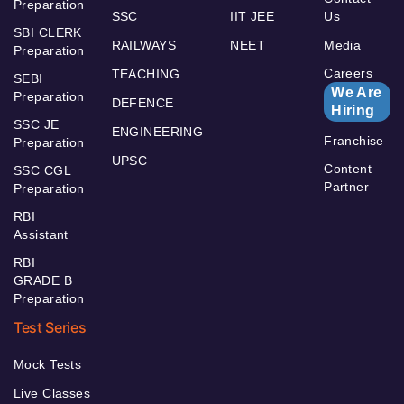
Preparation
SSC
IIT JEE
Us
SBI CLERK
RAILWAYS
NEET
Media
Preparation
Careers
TEACHING
SEBI
We Are
Preparation
DEFENCE
Hiring
SSC JE
ENGINEERING
Franchise
Preparation
UPSC
Content
SSC CGL
Partner
Preparation
RBI
Assistant
RBI
GRADE B
Preparation
Test Series
Mock Tests
Live Classes