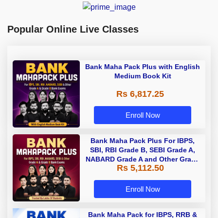
Popular Online Live Classes
Bank Maha Pack Plus with English
Medium Book Kit
Rs 6,817.25
Enroll Now
Bank Maha Pack Plus For IBPS,
SBI, RBI Grade B, SEBI Grade A,
NABARD Grade A and Other Grade
Rs 5,112.50
A & Grade B Bank Exams
Enroll Now
Bank Maha Pack for IBPS, RRB &