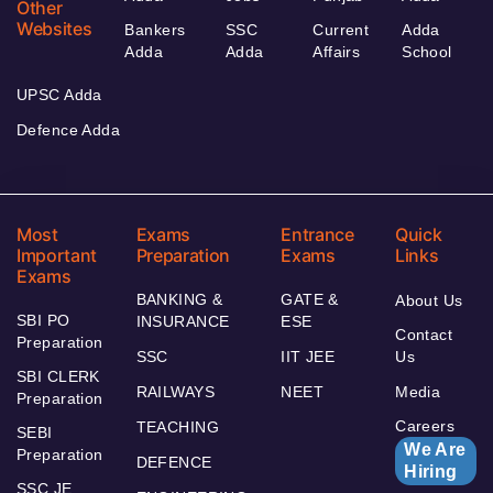
Other
Websites
Bankers
SSC
Current
Adda
Adda
Adda
Affairs
School
UPSC Adda
Defence Adda
Most
Exams
Entrance
Quick
Important
Preparation
Exams
Links
Exams
BANKING &
GATE &
About Us
SBI PO
INSURANCE
ESE
Contact
Preparation
SSC
IIT JEE
Us
SBI CLERK
RAILWAYS
NEET
Media
Preparation
Careers
TEACHING
SEBI
We Are
Preparation
DEFENCE
Hiring
SSC JE