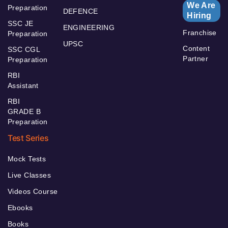
We Are
Preparation
DEFENCE
Hiring
SSC JE
ENGINEERING
Franchise
Preparation
UPSC
Content
SSC CGL
Partner
Preparation
RBI
Assistant
RBI
GRADE B
Preparation
Test Series
Mock Tests
Live Classes
Videos Course
Ebooks
Books