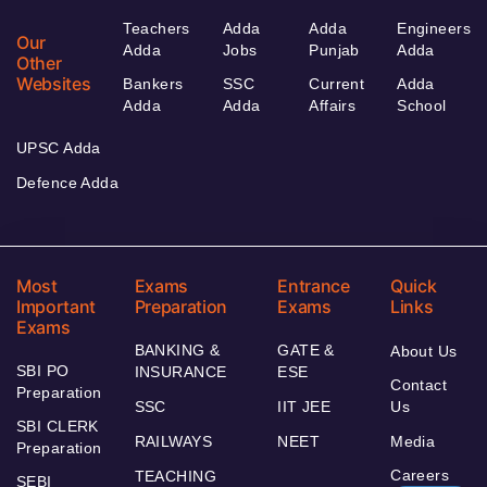
Teachers
Adda
Adda
Engineers
Our
Adda
Jobs
Punjab
Adda
Other
Websites
Bankers
SSC
Current
Adda
Adda
Adda
Affairs
School
UPSC Adda
Defence Adda
Most
Exams
Entrance
Quick
Important
Preparation
Exams
Links
Exams
BANKING &
GATE &
About Us
SBI PO
INSURANCE
ESE
Contact
Preparation
SSC
IIT JEE
Us
SBI CLERK
RAILWAYS
NEET
Media
Preparation
Careers
TEACHING
SEBI