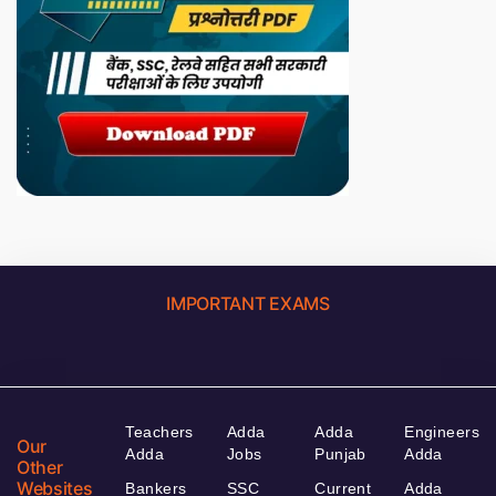
IMPORTANT EXAMS
Teachers
Adda
Adda
Engineers
Our
Adda
Jobs
Punjab
Adda
Other
Websites
Bankers
SSC
Current
Adda