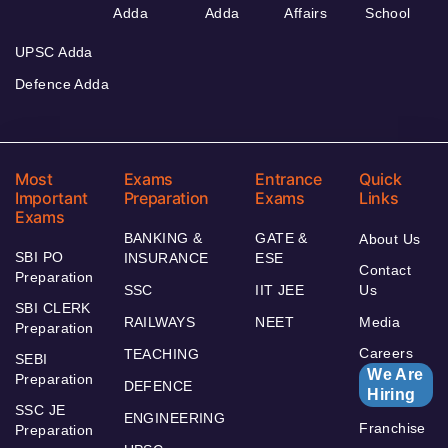
Adda
Adda
Affairs
School
UPSC Adda
Defence Adda
Most
Exams
Entrance
Quick
Important
Preparation
Exams
Links
Exams
BANKING &
GATE &
About Us
SBI PO
INSURANCE
ESE
Contact
Preparation
SSC
IIT JEE
Us
SBI CLERK
RAILWAYS
NEET
Media
Preparation
Careers
TEACHING
SEBI
We Are
Preparation
DEFENCE
Hiring
SSC JE
ENGINEERING
Franchise
Preparation