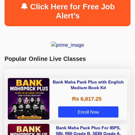
🔔 Click Here for Free Job
Alert’s
Popular Online Live Classes
Bank Maha Pack Plus with English
Medium Book Kit
Rs 6,817.25
Enroll Now
Bank Maha Pack Plus For IBPS,
SBI, RBI Grade B, SEBI Grade A,