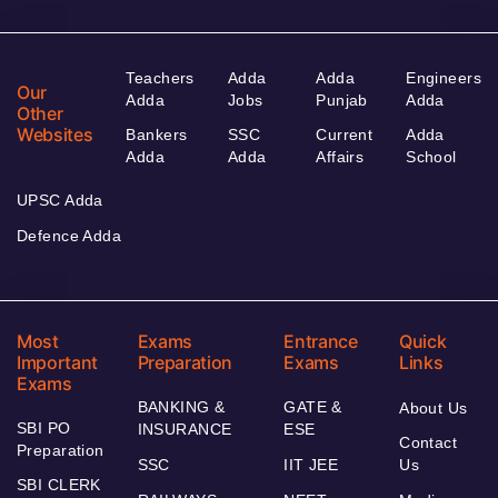
Teachers
Adda
Adda
Engineers
Our
Adda
Jobs
Punjab
Adda
Other
Websites
Bankers
SSC
Current
Adda
Adda
Adda
Affairs
School
UPSC Adda
Defence Adda
Most
Exams
Entrance
Quick
Important
Preparation
Exams
Links
Exams
BANKING &
GATE &
About Us
SBI PO
INSURANCE
ESE
Contact
Preparation
SSC
IIT JEE
Us
SBI CLERK