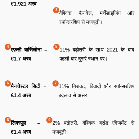
€1.921 अरब
वैश्विक फैनबेस, मर्चेंडाइजिंग और
स्पॉन्सरशिप से मजबूती।
एफ़सी बार्सिलोना –
11% बढ़ोतरी के साथ 2021 के बाद
€1.7 अरब
पहली बार दूसरे स्थान पर।
मैनचेस्टर सिटी –
11% गिरावट, विवादों और स्पॉन्सरशिप
€1.4 अरब
बदलाव से असर।
लिवरपूल –
2% बढ़ोतरी, वैश्विक ब्रांड एंगेजमेंट से
€1.4 अरब
मजबूती।