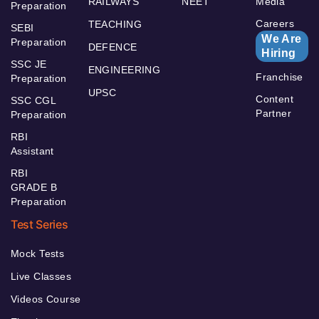
RAILWAYS
NEET
Media
Preparation
Careers
TEACHING
SEBI
We Are
Preparation
DEFENCE
Hiring
SSC JE
ENGINEERING
Franchise
Preparation
UPSC
Content
SSC CGL
Partner
Preparation
RBI
Assistant
RBI
GRADE B
Preparation
Test Series
Mock Tests
Live Classes
Videos Course