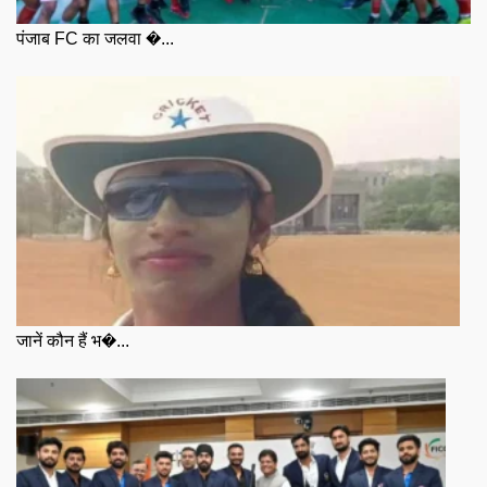
पंजाब FC का जलवा �...
जानें कौन हैं भ�...