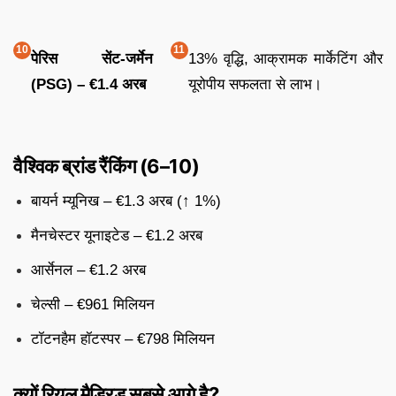
पेरिस सेंट-जर्मेन
13% वृद्धि, आक्रामक मार्केटिंग और
(PSG) – €1.4 अरब
यूरोपीय सफलता से लाभ।
वैश्विक ब्रांड रैंकिंग (6–10)
बायर्न म्यूनिख – €1.3 अरब (↑ 1%)
मैनचेस्टर यूनाइटेड – €1.2 अरब
आर्सेनल – €1.2 अरब
चेल्सी – €961 मिलियन
टॉटनहैम हॉटस्पर – €798 मिलियन
क्यों रियल मैड्रिड सबसे आगे है?