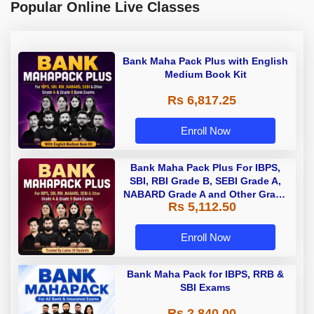
Popular Online Live Classes
Bank Maha Pack Plus with English
Medium Book Kit
Rs 6,817.25
Enroll Now
Bank Maha Pack Plus For IBPS,
SBI, RBI Grade B, SEBI Grade A,
NABARD Grade A and Other Grade
Rs 5,112.50
A & Grade B Bank Exams
Enroll Now
Bank Maha Pack for IBPS, RRB &
SBI Exams
Rs 2,840.00