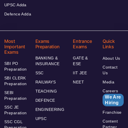
UPSC Adda
Defence Adda
Most
Exams
Entrance
Quick
Important
Preparation
Exams
Links
Exams
BANKING &
GATE &
About Us
SBI PO
INSURANCE
ESE
Contact
Preparation
SSC
IIT JEE
Us
SBI CLERK
RAILWAYS
NEET
Media
Preparation
Careers
TEACHING
SEBI
We Are
Preparation
DEFENCE
Hiring
SSC JE
ENGINEERING
Franchise
Preparation
UPSC
Content
SSC CGL
Partner
Preparation