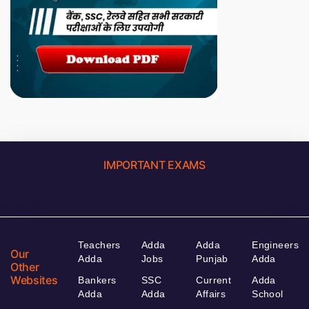
IMPORTANT EXAMS
Teachers
Adda
Adda
Engineers
Our
Adda
Jobs
Punjab
Adda
Other
Websites
Bankers
SSC
Current
Adda
Adda
Adda
Affairs
School