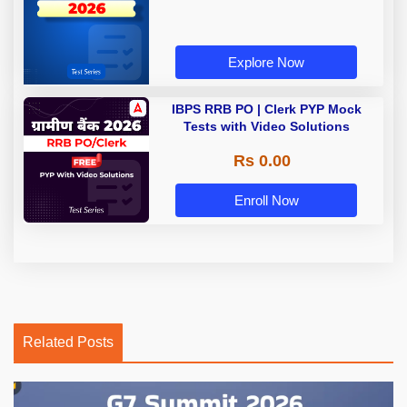
Explore Now
IBPS RRB PO | Clerk PYP Mock
Tests with Video Solutions
Rs 0.00
Enroll Now
Related Posts