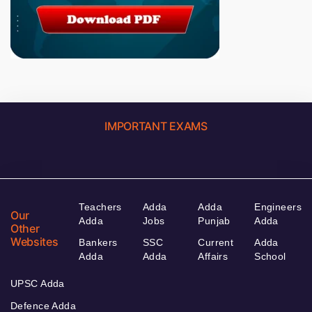
IMPORTANT EXAMS
Teachers
Adda
Adda
Engineers
Our
Adda
Jobs
Punjab
Adda
Other
Websites
Bankers
SSC
Current
Adda
Adda
Adda
Affairs
School
UPSC Adda
Defence Adda