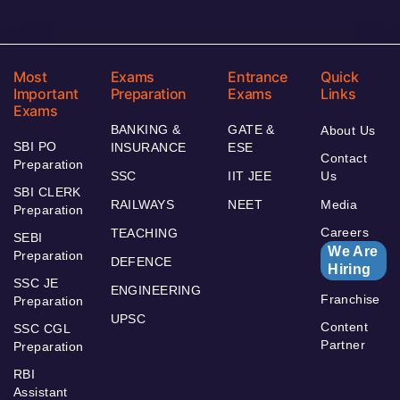
Most
Exams
Entrance
Quick
Important
Preparation
Exams
Links
Exams
BANKING &
GATE &
About Us
SBI PO
INSURANCE
ESE
Contact
Preparation
SSC
IIT JEE
Us
SBI CLERK
RAILWAYS
NEET
Media
Preparation
Careers
TEACHING
SEBI
We Are
Preparation
DEFENCE
Hiring
SSC JE
ENGINEERING
Franchise
Preparation
UPSC
Content
SSC CGL
Partner
Preparation
RBI
Assistant