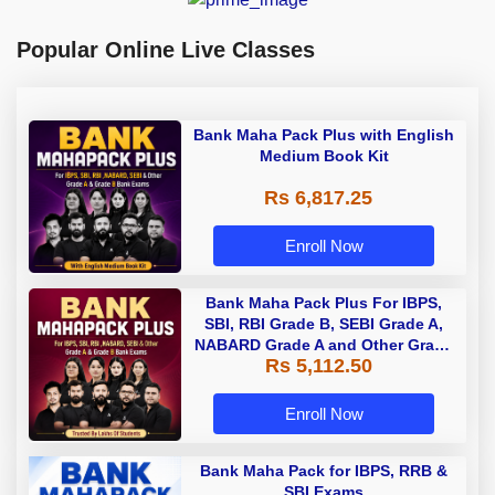
Popular Online Live Classes
Bank Maha Pack Plus with English
Medium Book Kit
Rs 6,817.25
Enroll Now
Bank Maha Pack Plus For IBPS,
SBI, RBI Grade B, SEBI Grade A,
NABARD Grade A and Other Grade
Rs 5,112.50
A & Grade B Bank Exams
Enroll Now
Bank Maha Pack for IBPS, RRB &
SBI Exams