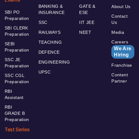
BANKING &
GATE &
About Us
SBI PO
INSURANCE
ESE
Contact
Preparation
SSC
IIT JEE
Us
SBI CLERK
RAILWAYS
NEET
Media
Preparation
Careers
TEACHING
SEBI
We Are
Preparation
DEFENCE
Hiring
SSC JE
ENGINEERING
Franchise
Preparation
UPSC
Content
SSC CGL
Partner
Preparation
RBI
Assistant
RBI
GRADE B
Preparation
Test Series