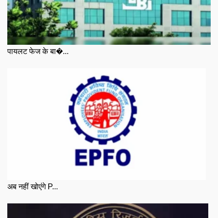
पायलट फेज के बा�...
अब नहीं खोएंगे P...