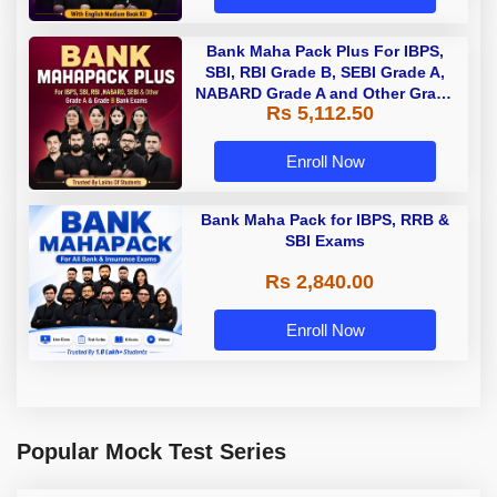
Bank Maha Pack Plus For IBPS,
SBI, RBI Grade B, SEBI Grade A,
NABARD Grade A and Other Grade
Rs 5,112.50
A & Grade B Bank Exams
Enroll Now
Bank Maha Pack for IBPS, RRB &
SBI Exams
Rs 2,840.00
Enroll Now
Popular Mock Test Series