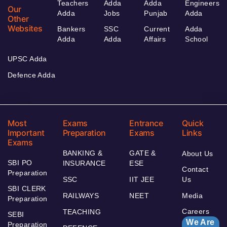
Teachers
Adda
Adda
Engineers
Our
Adda
Jobs
Punjab
Adda
Other
Websites
Bankers
SSC
Current
Adda
Adda
Adda
Affairs
School
UPSC Adda
Defence Adda
Most
Exams
Entrance
Quick
Important
Preparation
Exams
Links
Exams
BANKING &
GATE &
About Us
SBI PO
INSURANCE
ESE
Contact
Preparation
SSC
IIT JEE
Us
SBI CLERK
RAILWAYS
NEET
Media
Preparation
Careers
TEACHING
SEBI
We Are
Preparation