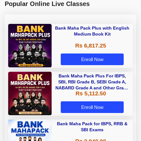
Popular Online Live Classes
Bank Maha Pack Plus with English
Medium Book Kit
Rs 6,817.25
Enroll Now
Bank Maha Pack Plus For IBPS,
SBI, RBI Grade B, SEBI Grade A,
NABARD Grade A and Other Grade
Rs 5,112.50
A & Grade B Bank Exams
Enroll Now
Bank Maha Pack for IBPS, RRB &
SBI Exams