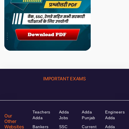
IMPORTANT EXAMS
Teachers
Adda
Adda
Engineers
Our
Adda
Jobs
Punjab
Adda
Other
Websites
Bankers
SSC
Current
Adda