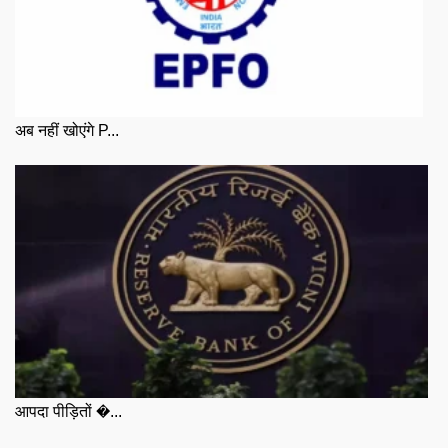
अब नहीं खोएंगे P...
आपदा पीड़ितों �...