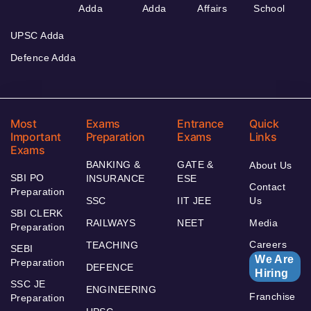
Adda
Adda
Affairs
School
UPSC Adda
Defence Adda
Most
Exams
Entrance
Quick
Important
Preparation
Exams
Links
Exams
BANKING &
GATE &
About Us
SBI PO
INSURANCE
ESE
Contact
Preparation
SSC
IIT JEE
Us
SBI CLERK
RAILWAYS
NEET
Media
Preparation
Careers
TEACHING
SEBI
We Are
Preparation
DEFENCE
Hiring
SSC JE
ENGINEERING
Franchise
Preparation