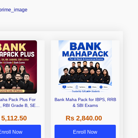
aha Pack Plus For
Bank Maha Pack for IBPS, RRB
I, RBI Grade B, SEBI
& SBI Exams
 NABARD Grade A and
 5,112.50
Rs 2,840.00
de A & Grade B Bank
Exams
Enroll Now
Enroll Now