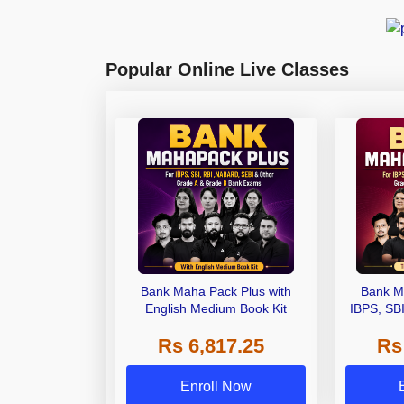
Popular Online Live Classes
Bank Maha Pack Plus with
Bank M
English Medium Book Kit
IBPS, SB
Grade A,
Rs 6,817.25
Rs
Other Gra
Enroll Now