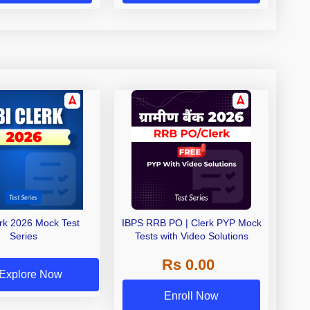
erk 2026 Mock Test
IBPS RRB PO | Clerk PYP Mock
Series
Tests with Video Solutions
Rs 0.00
Explore Now
Enroll Now