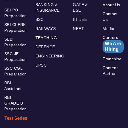
BANKING &
GATE &
About Us
SBI PO
INSURANCE
ESE
Contact
Preparation
SSC
IIT JEE
Us
SBI CLERK
RAILWAYS
NEET
Media
Preparation
Careers
TEACHING
SEBI
We Are
Preparation
DEFENCE
Hiring
SSC JE
ENGINEERING
Franchise
Preparation
UPSC
Content
SSC CGL
Partner
Preparation
RBI
Assistant
RBI
GRADE B
Preparation
Test Series