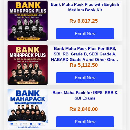
Bank Maha Pack Plus with English
Medium Book Kit
Rs 6,817.25
Enroll Now
Bank Maha Pack Plus For IBPS,
SBI, RBI Grade B, SEBI Grade A,
NABARD Grade A and Other Grade
Rs 5,112.50
A & Grade B Bank Exams
Enroll Now
Bank Maha Pack for IBPS, RRB &
SBI Exams
Rs 2,840.00
Enroll Now