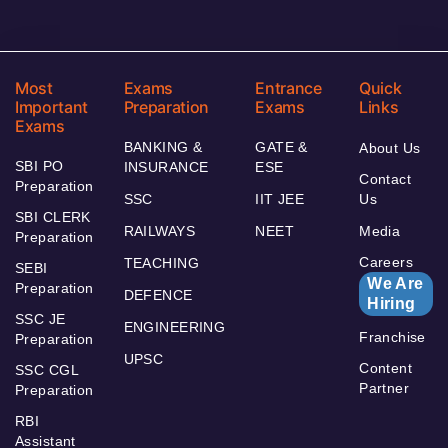
Most
Exams
Entrance
Quick
Important
Preparation
Exams
Links
Exams
BANKING &
GATE &
About Us
SBI PO
INSURANCE
ESE
Contact
Preparation
SSC
IIT JEE
Us
SBI CLERK
RAILWAYS
NEET
Media
Preparation
Careers
TEACHING
SEBI
We Are
Preparation
DEFENCE
Hiring
SSC JE
ENGINEERING
Franchise
Preparation
UPSC
Content
SSC CGL
Partner
Preparation
RBI
Assistant