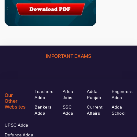
IMPORTANT EXAMS
Teachers
Adda
Adda
Engineers
Our
Adda
Jobs
Punjab
Adda
Other
Websites
Bankers
SSC
Current
Adda
Adda
Adda
Affairs
School
UPSC Adda
Defence Adda