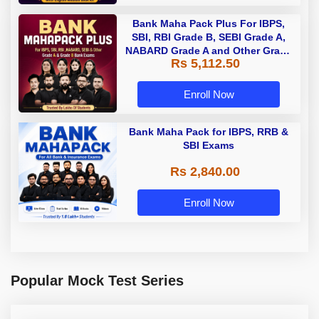
Bank Maha Pack Plus For IBPS,
SBI, RBI Grade B, SEBI Grade A,
NABARD Grade A and Other Grade
Rs 5,112.50
A & Grade B Bank Exams
Enroll Now
Bank Maha Pack for IBPS, RRB &
SBI Exams
Rs 2,840.00
Enroll Now
Popular Mock Test Series