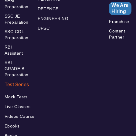
SEBI
We Are
Preparation
DEFENCE
Hiring
SSC JE
ENGINEERING
Franchise
Preparation
UPSC
Content
SSC CGL
Partner
Preparation
RBI
Assistant
RBI
GRADE B
Preparation
Test Series
Mock Tests
Live Classes
Videos Course
Ebooks
Books