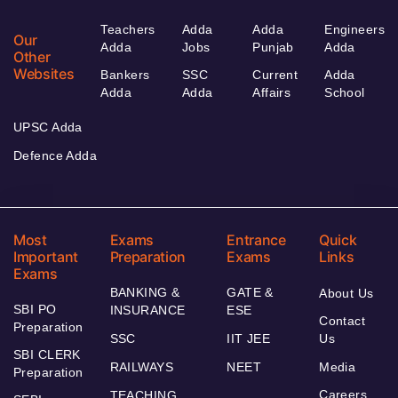
Teachers
Adda
Adda
Engineers
Our
Adda
Jobs
Punjab
Adda
Other
Websites
Bankers
SSC
Current
Adda
Adda
Adda
Affairs
School
UPSC Adda
Defence Adda
Most
Exams
Entrance
Quick
Important
Preparation
Exams
Links
Exams
BANKING &
GATE &
About Us
SBI PO
INSURANCE
ESE
Contact
Preparation
SSC
IIT JEE
Us
SBI CLERK
RAILWAYS
NEET
Media
Preparation
Careers
TEACHING