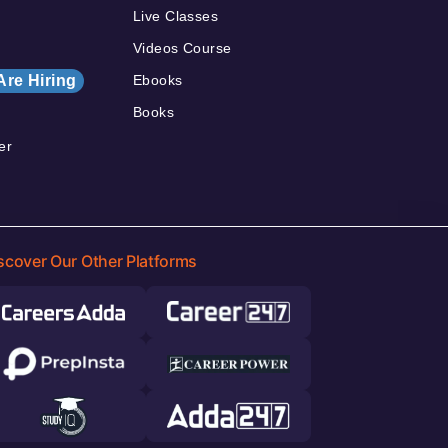
Live Classes
Videos Course
Are Hiring
Ebooks
Books
er
scover Our Other Platforms