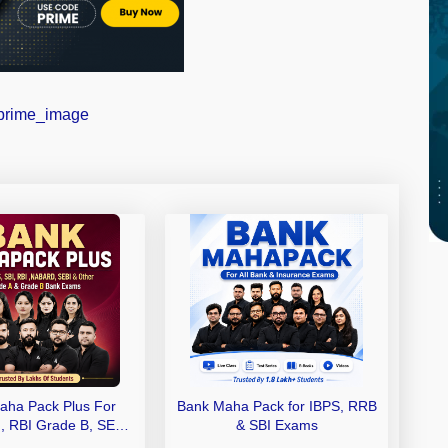
aha Pack Plus For
Bank Maha Pack for IBPS, RRB
I, RBI Grade B, SEBI
& SBI Exams
 NABARD Grade A and