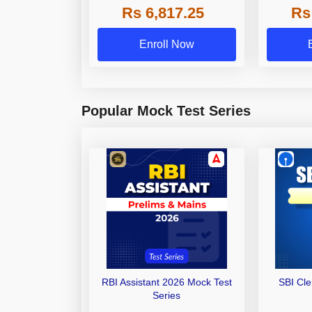
Rs 6,817.25
Rs
Other Gra
Enroll Now
Popular Mock Test Series
RBI Assistant 2026 Mock Test
SBI Cl
Series