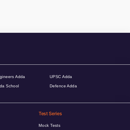
gineers Adda
UPSC Adda
da School
Defence Adda
Test Series
Mock Tests