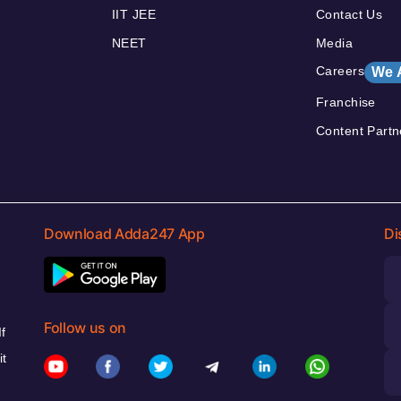
IIT JEE
Contact Us
NEET
Media
Careers
We 
Franchise
Content Partn
Download Adda247 App
Di
Follow us on
f
it