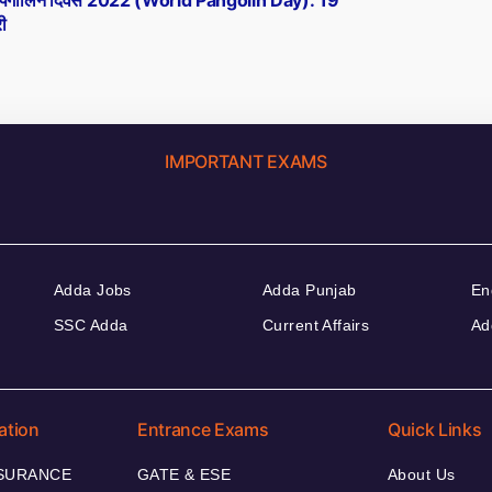
व पैंगोलिन दिवस 2022 (World Pangolin Day): 19
ी
IMPORTANT EXAMS
Adda Jobs
Adda Punjab
En
SSC Adda
Current Affairs
Ad
ation
Entrance Exams
Quick Links
NSURANCE
GATE & ESE
About Us