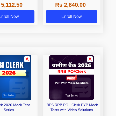
 5,112.50
Rs 2,840.00
de A & Grade B Bank
Exams
Enroll Now
Enroll Now
erk 2026 Mock Test
IBPS RRB PO | Clerk PYP Mock
Series
Tests with Video Solutions