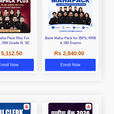
aha Pack Plus For
Bank Maha Pack for IBPS, RRB
I, RBI Grade B, SEBI
& SBI Exams
 NABARD Grade A and
 5,112.50
Rs 2,840.00
de A & Grade B Bank
Exams
Enroll Now
Enroll Now