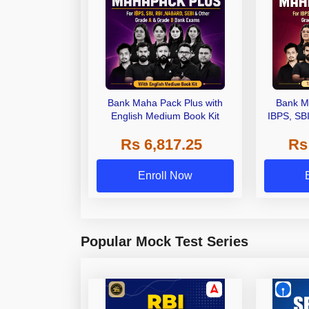
Bank Maha Pack Plus with
Bank M
English Medium Book Kit
IBPS, SB
Grade A,
Rs 6,817.25
Rs
Other Gra
Enroll Now
Popular Mock Test Series