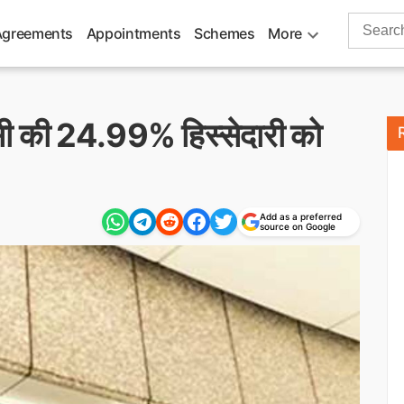
Search
Agreements
Appointments
Schemes
More
for:
ीसी की 24.99% हिस्सेदारी को
Add as a preferred
source on Google