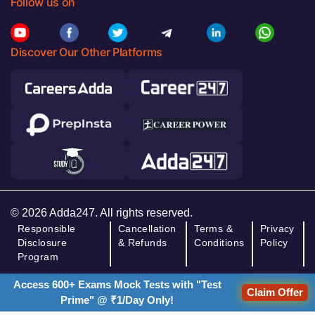
Follow us on
Discover Our Other Platforms
© 2026 Adda247. All rights reserved.
Responsible
Cancellation
Terms &
Privacy
Disclosure
& Refunds
Conditions
Policy
Program
Access 600+ Exams Mock Tests with "Test
Claim Offer
Prime" @ ₹1/Day Only!