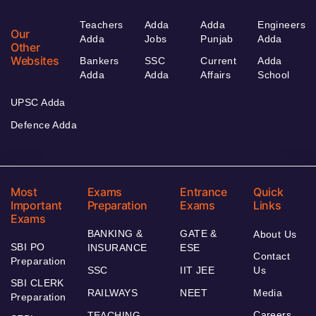
Teachers
Adda
Adda
Engineers
Our
Adda
Jobs
Punjab
Adda
Other
Websites
Bankers
SSC
Current
Adda
Adda
Adda
Affairs
School
UPSC Adda
Defence Adda
Most
Exams
Entrance
Quick
Important
Preparation
Exams
Links
Exams
BANKING &
GATE &
About Us
SBI PO
INSURANCE
ESE
Contact
Preparation
SSC
IIT JEE
Us
SBI CLERK
RAILWAYS
NEET
Media
Preparation
Careers
TEACHING