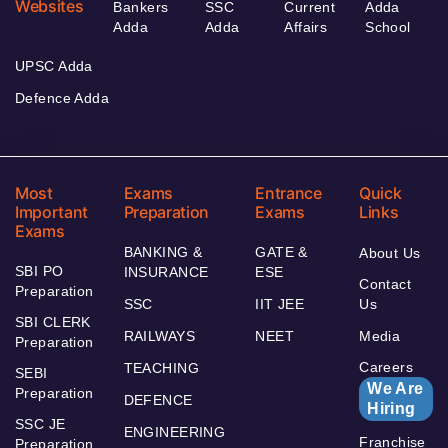
Websites
Bankers
SSC
Current
Adda
Adda
Adda
Affairs
School
UPSC Adda
Defence Adda
Most
Exams
Entrance
Quick
Important
Preparation
Exams
Links
Exams
BANKING &
GATE &
About Us
SBI PO
INSURANCE
ESE
Contact
Preparation
SSC
IIT JEE
Us
SBI CLERK
RAILWAYS
NEET
Media
Preparation
Careers
TEACHING
SEBI
We Are
Preparation
DEFENCE
Hiring
SSC JE
ENGINEERING
Franchise
Preparation