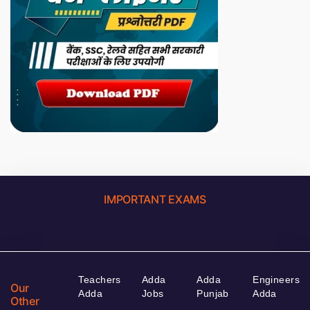
IMPORTANT EXAMS
Teachers
Adda
Adda
Engineers
Our
Adda
Jobs
Punjab
Adda
Other