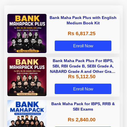
Bank Maha Pack Plus with English
Medium Book Kit
Rs 6,817.25
Enroll Now
Bank Maha Pack Plus For IBPS,
SBI, RBI Grade B, SEBI Grade A,
NABARD Grade A and Other Grade
Rs 5,112.50
A & Grade B Bank Exams
Enroll Now
Bank Maha Pack for IBPS, RRB &
SBI Exams
Rs 2,840.00