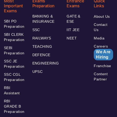
Most
Exams
Entrance
Quick
Important
Preparation
Exams
Links
Exams
BANKING &
GATE &
About Us
SBI PO
INSURANCE
ESE
Contact
Preparation
SSC
IIT JEE
Us
SBI CLERK
RAILWAYS
NEET
Media
Preparation
Careers
TEACHING
SEBI
We Are
Preparation
DEFENCE
Hiring
SSC JE
ENGINEERING
Franchise
Preparation
UPSC
Content
SSC CGL
Partner
Preparation
RBI
Assistant
RBI
GRADE B
Preparation