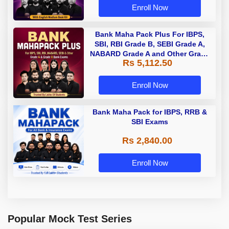
Enroll Now
Bank Maha Pack Plus For IBPS,
SBI, RBI Grade B, SEBI Grade A,
NABARD Grade A and Other Grade
Rs 5,112.50
A & Grade B Bank Exams
Enroll Now
Bank Maha Pack for IBPS, RRB &
SBI Exams
Rs 2,840.00
Enroll Now
Popular Mock Test Series