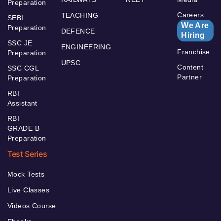
Preparation
Careers
TEACHING
SEBI
We Are
Preparation
DEFENCE
Hiring
SSC JE
ENGINEERING
Franchise
Preparation
UPSC
Content
SSC CGL
Partner
Preparation
RBI
Assistant
RBI
GRADE B
Preparation
Test Series
Mock Tests
Live Classes
Videos Course