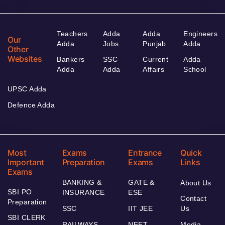
Teachers
Adda
Adda
Engineers
Our
Adda
Jobs
Punjab
Adda
Other
Websites
Bankers
SSC
Current
Adda
Adda
Adda
Affairs
School
UPSC Adda
Defence Adda
Most
Exams
Entrance
Quick
Important
Preparation
Exams
Links
Exams
BANKING &
GATE &
About Us
SBI PO
INSURANCE
ESE
Contact
Preparation
SSC
IIT JEE
Us
SBI CLERK
RAILWAYS
NEET
Media